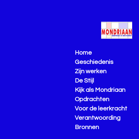
Ga
direct
naar
de
hoofdinhoud
Home
Geschiedenis
Zijn werken
De Stijl
Kijk als Mondriaan
Opdrachten
Voor de leerkracht
Verantwoording
Bronnen