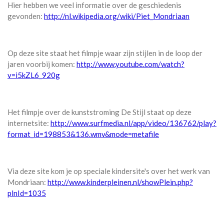
Hier hebben we veel informatie over de geschiedenis
gevonden:
http://nl.wikipedia.org/wiki/Piet_Mondriaan
Op deze site staat het filmpje waar zijn stijlen in de loop der
jaren voorbij komen:
http://www.youtube.com/watch?
v=i5kZL6_920g
Het filmpje over de kunststroming De Stijl staat op deze
internetsite:
http://www.surfmedia.nl/app/video/136762/play?
format_id=198853&136.wmv&mode=metafile
Via deze site kom je op speciale kindersite's over het werk van
Mondriaan:
http://www.kinderpleinen.nl/showPlein.php?
plnId=1035