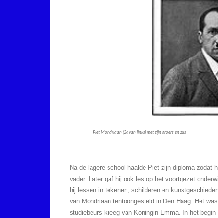
Piet Mondriaan (2e van links) met zijn broers en zus
Na de lagere school haalde Piet zijn diploma zodat 
vader. Later gaf hij ook les op het voortgezet onde
hij lessen in tekenen, schilderen en kunstgeschiede
van Mondriaan tentoongesteld in Den Haag. Het was z
studiebeurs kreeg van Koningin Emma. In het begin a