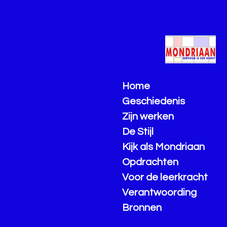
Ga
direct
naar
de
hoofdinhoud
Home
Geschiedenis
Zijn werken
De Stijl
Kijk als Mondriaan
Opdrachten
Voor de leerkracht
Verantwoording
Bronnen