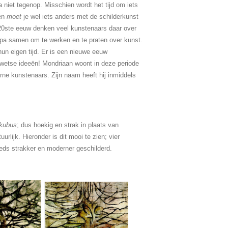
 niet tegenop. Misschien wordt het tijd om iets
ien
moet
je wel iets anders met de schilderkunst
e 20ste eeuw denken veel kunstenaars daar over
opa samen om te werken en te praten over kunst.
hun eigen tijd. Er is een nieuwe eeuw
rwetse ideeën! Mondriaan woont in deze periode
rne kunstenaars. Zijn naam heeft hij inmiddels
kubus
; dus hoekig en strak in plaats van
rlijk. Hieronder is dit mooi te zien; vier
teeds strakker en moderner geschilderd.